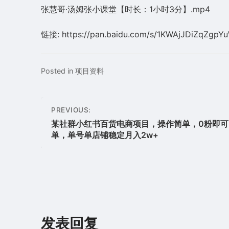
张慧哥·汤姆张小课堂【时长：1小时3分】.mp4
链接: https://pan.baidu.com/s/1KWAjJDiZqZ
Posted in
项目资料
文
PREVIOUS:
章
某社群小红书百货电商项目，操作简单，0粉即可
单，单号单店铺稳定月入2w+
导
航
发表回复