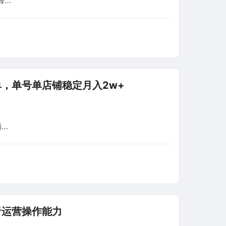
海…
，单号单店铺稳定月入2w+
铺…
音运营操作能力