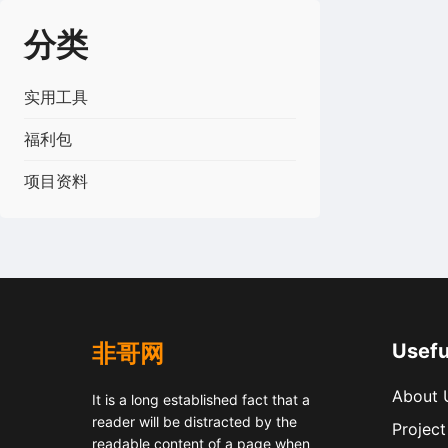
分类
实用工具
福利包
项目资料
非哥网
Usefu
About 
It is a long established fact that a
reader will be distracted by the
Project
readable content of a page when