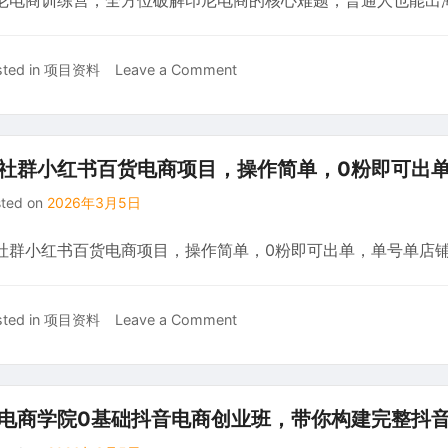
尼电商训练营，全方位破解印尼电商的核心难题，普通人也能出
收，
作
将
《美
AI
女
on
ted in
项目资料
Leave a Comment
工
跳
印
具
舞》
尼
转
视
电
化
频，
商
社群小红书百货电商项目，操作简单，0粉即可出单
为
几
训
“一
sted on
2026年3月5日
分
练
人
钟
营，
公
社群小红书百货电商项目，操作简单，0粉即可出单，单号单店
制
全
司”
作
方
引
一
位
擎，
on
ted in
项目资料
Leave a Comment
个
破
低
某
视
解
成
社
频
印
本
群
从
尼
变
小
0
电
电商学院0基础抖音电商创业班，带你构建完整抖
现
红
到
商