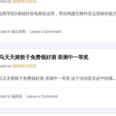
sted on
2026年3月5日
（更
书
1
的
新）
百
演
核
电商学院0基础抖音电商创业班，带你构建完整抖音运营操作能
货
示
心
电
搭
难
商
建
题，
on
ted in
项目资料
Leave a Comment
项
过
普
某
目，
程，
通
电
操
实
人
商
作
操
也
学
简
马天天摇骰子免费领好酒 亲测中一等奖
教
能
院
单，
学
出
sted on
2026年3月5日
0
0
海
基
粉
掘
马天天摇骰子免费领好酒 亲测中一等奖 这个活动是非必中的哦…
础
即
金
抖
可
音
出
on
ted in
福利包
Leave a Comment
电
单，
歪
商
单
马
创
号
天
业
单