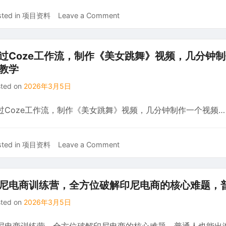
on
ted in
项目资料
Leave a Comment
OpenClaw
小
龙
过Coze工作流，制作《美女跳舞》视频，几分钟
虾
教学
+一
人
sted on
2026年3月5日
公
司
过Coze工作流，制作《美女跳舞》视频，几分钟制作一个视频…
实
战
训
on
ted in
项目资料
Leave a Comment
练
通
营，
过
从
Coze
尼电商训练营，全方位破解印尼电商的核心难题，
部
工
署
sted on
2026年3月5日
作
到
流，
创
制