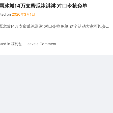
天
班，
雪冰城14万支蜜瓜冰淇淋 对口令抢免单
店
摇
带
铺
sted on
2026年3月1日
骰
你
稳
子
构
定
雪冰城14万支蜜瓜冰淇淋 对口令抢免单 这个活动大家可以参…
免
建
月
费
完
入
领
整
2w+
on
ted in
福利包
Leave a Comment
好
抖
蜜
酒
音
雪
亲
运
冰
测
营
城
中
操
14
一
作
万
等
能
支
奖
力
蜜
瓜
冰
淇