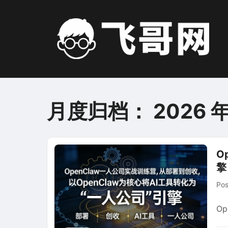
Skip
to
content
月度归档：
2026 年
O
擎
Po
O