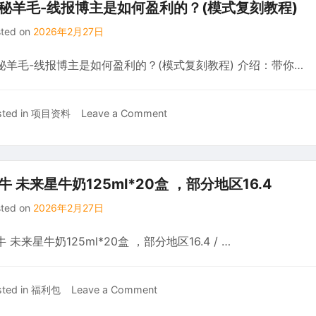
辑
抽
秘羊毛-线报博主是如何盈利的？(模式复刻教程)
训
奖
sted on
2026年2月27日
练
营，
秘羊毛-线报博主是如何盈利的？(模式复刻教程) 介绍：带你…
从
0-
1
on
ted in
项目资料
Leave a Comment
快
揭
速
秘
掌
羊
握
毛-
短
牛 未来星牛奶125ml*20盒 ，部分地区16.4
线
视
sted on
2026年2月27日
报
频
博
网
 未来星牛奶125ml*20盒 ，部分地区16.4 / …
主
感
是
剪
如
辑
on
ted in
福利包
Leave a Comment
何
蒙
盈