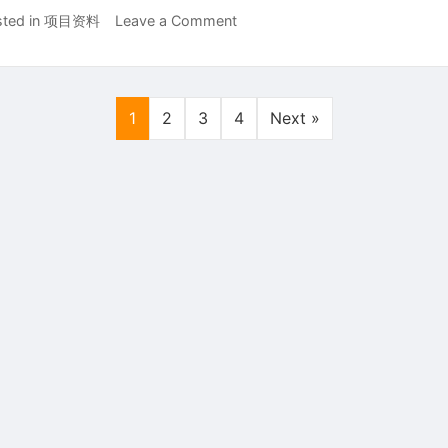
场
on
ted in
项目资料
Leave a Comment
电
闲
商
鱼
小
全
春
自
1
2
3
4
Next »
晚
动
盈
电
利
影
跨
票
境
玩
突
法，
围，
天
覆
天
盖
爆
全
单，
域
0
流
门
量、
槛，
电
懒