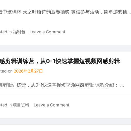
贺
民
馈中玻璃杯 天之叶语诗韵迎春抽奖 微信参与活动，简单游戏抽…
岁
终
好
身
水
学
on
ted in
福利包
Leave a Comment
旺
习
反
财
馈
抽
中
农
玻
夫
感剪辑训练营，从0-1快速掌握短视频网感剪辑
璃
典
sted on
2026年2月27日
杯
藏
天
水
感剪辑训练营，从0-1快速掌握短视频网感剪辑 课程介绍： …
之
叶
语
on
ted in
项目资料
Leave a Comment
诗
网
韵
感
迎
剪
春