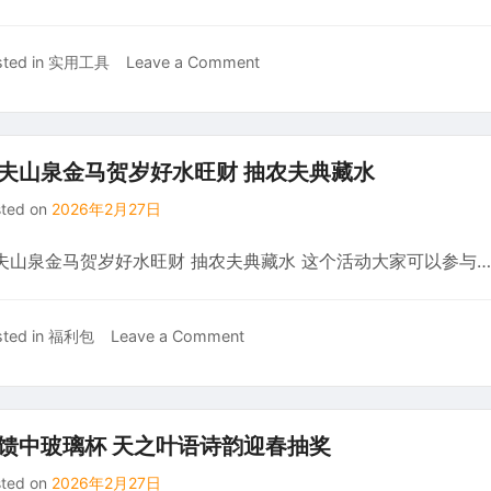
29
玩
天
转
on
ted in
实用工具
Leave a Comment
发
无
广
了
货
东，
32
源
成
条
带
都
笔
夫山泉金马贺岁好水旺财 抽农夫典藏水
你
等
记，
爆
sted on
2026年2月27日
地
搞
单
全
了
夫山泉金马贺岁好水旺财 抽农夫典藏水 这个活动大家可以参与…
面
将
终
近
身
3w+，
on
ted in
福利包
Leave a Comment
学
全
农
习
流
夫
平
程
山
台
教
泉
上
馈中玻璃杯 天之叶语诗韵迎春抽奖
学
金
线，
sted on
2026年2月27日
马
全