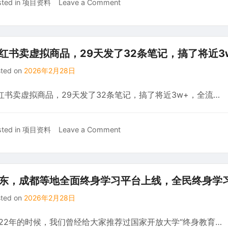
on
ted in
项目资料
Leave a Comment
2026
闲
鱼
无
红书卖虚拟商品，29天发了32条笔记，搞了将近3
货
sted on
2026年2月28日
源
实
红书卖虚拟商品，29天发了32条笔记，搞了将近3w+，全流…
战
教
学，
on
ted in
项目资料
Leave a Comment
适
小
配
红
平
书
台
卖
新
东，成都等地全面终身学习平台上线，全民终身学
虚
规，
sted on
2026年2月28日
拟
零
商
基
022年的时候，我们曾经给大家推荐过国家开放大学“终身教育…
品，
础