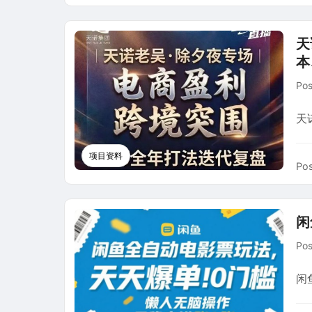
天
本
Po
天
项目资料
Pos
闲
Po
闲