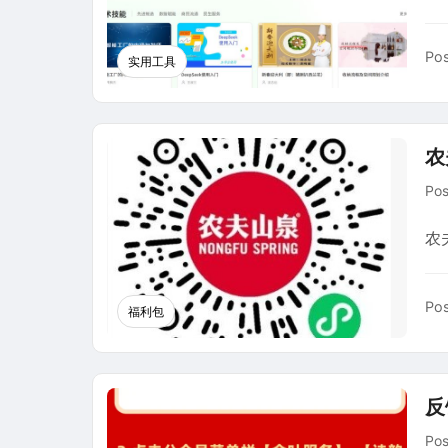
Pos
实用工具
农
Po
农
Pos
福利包
反
Po