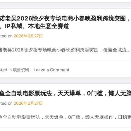
牛
利
未
的？
来
(模
诺老吴2026除夕夜专场电商小春晚盈利跨境突围
星
式
、IP私域、本地生意全赛道
牛
复
sted on
2026年2月27日
奶
刻
125ml*20
教
诺老吴2026除夕夜专场电商小春晚盈利跨境突围，覆盖全域流…
盒
程)
，
部
分
on
ted in
项目资料
Leave a Comment
地
天
区
诺
16.4
老
鱼全自动电影票玩法，天天爆单，0门槛，懒人无脑
吴
sted on
2026年2月27日
2026
除
鱼全自动电影票玩法，天天爆单，0门槛，懒人无脑操作，日稳
夕
夜
专