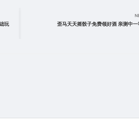
N
础玩
歪马天天摇骰子免费领好酒 亲测中一