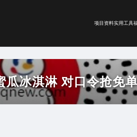
项目资料
实用工具
蜜瓜冰淇淋 对口令抢免