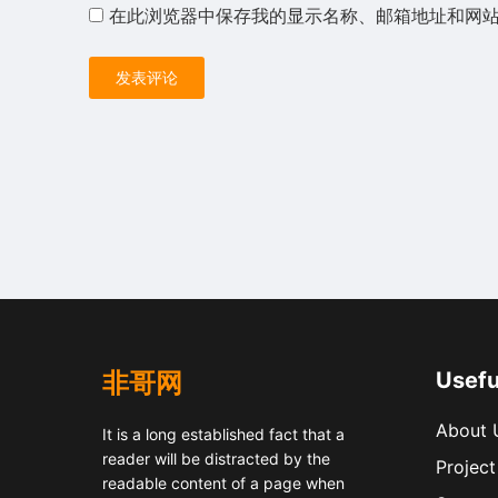
在此浏览器中保存我的显示名称、邮箱地址和网
非哥网
Usefu
About 
It is a long established fact that a
reader will be distracted by the
Project
readable content of a page when