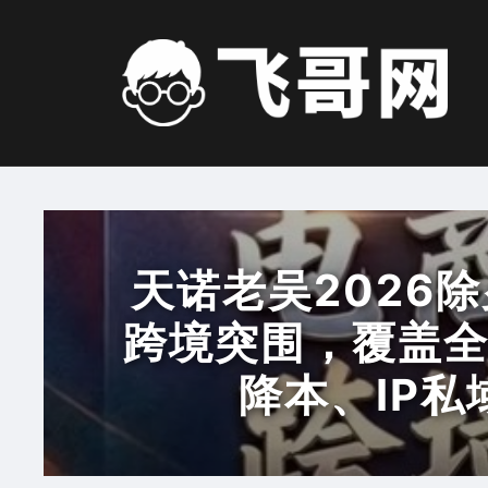
Skip
to
content
天诺老吴2026
跨境突围，覆盖
降本、IP