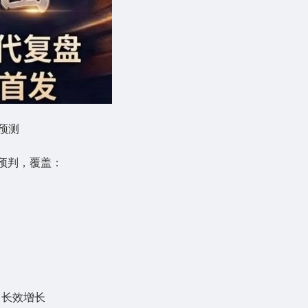
业预测
预判，覆盖：
、长效增长