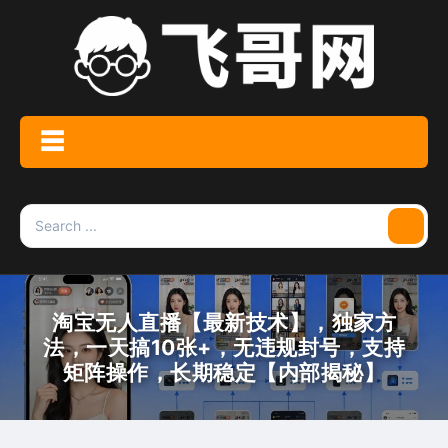
Skip
to
content
☰
Menu
Search
Searc
for:
淘宝无人直播【最新技术】，独家方
法，一天搞10张+，无违规封号，支持
矩阵操作，长期稳定【内部揭秘】