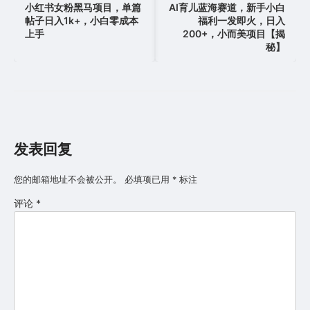
章
小红书女粉黑马项目，单篇
AI育儿蓝海赛道，新手小白
帖子日入1k+，小白零成本
福利一发即火，日入
导
上手
200+，小而美项目【揭
航
秘】
发表回复
您的邮箱地址不会被公开。
必填项已用
*
标注
评论
*