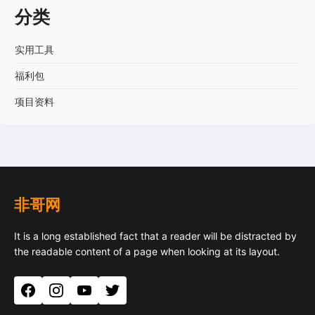
分类
实用工具
福利包
项目资料
非哥网
It is a long established fact that a reader will be distracted by
the readable content of a page when looking at its layout.
Facebook
Instagram
YouTube
Twitter