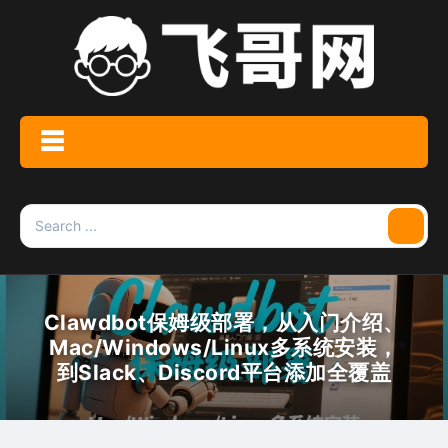
Skip
to
content
☰
Menu
Search
Searc
for:
Clawdbot保姆级部署，从入门介绍、
Mac/Windows/Linux多系统安装，
到Slack、Discord平台添加全覆盖