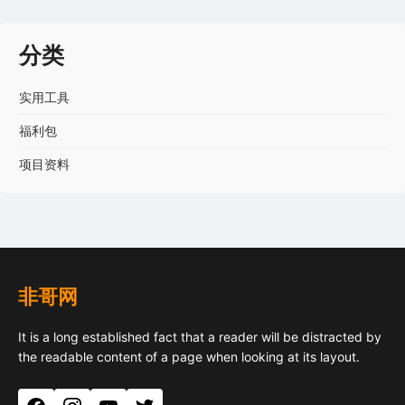
分类
实用工具
福利包
项目资料
非哥网
It is a long established fact that a reader will be distracted by
the readable content of a page when looking at its layout.